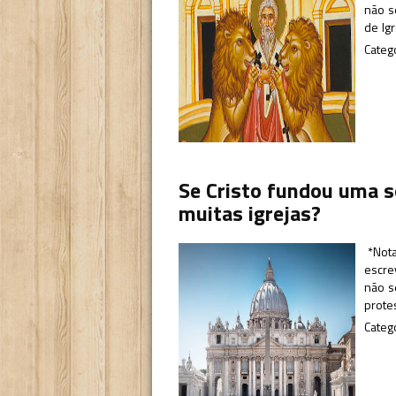
não se
de Ig
Categ
Se Cristo fundou uma s
muitas igrejas?
*Nota 
escre
não s
prote
Categ