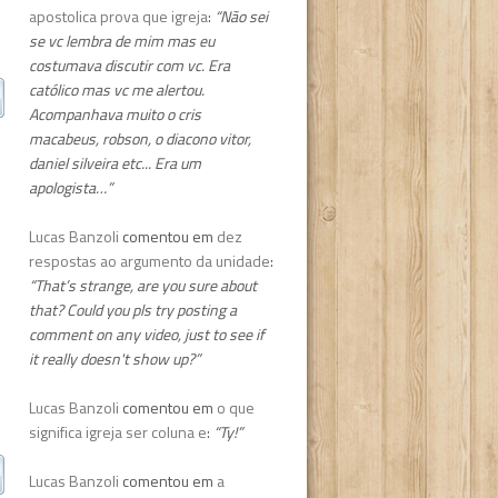
apostolica prova que igreja
:
“Não sei
se vc lembra de mim mas eu
costumava discutir com vc. Era
católico mas vc me alertou.
Acompanhava muito o cris
macabeus, robson, o diacono vitor,
daniel silveira etc... Era um
apologista…”
Lucas Banzoli
comentou em
dez
respostas ao argumento da unidade
:
“That’s strange, are you sure about
that? Could you pls try posting a
comment on any video, just to see if
it really doesn't show up?”
Lucas Banzoli
comentou em
o que
significa igreja ser coluna e
:
“Ty!”
Lucas Banzoli
comentou em
a