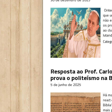
Ontem
que u
não e
os pr
ao cl
lutan
Categ
Resposta ao Prof. Carl
prova o politeísmo na B
5 de junho de 2025
Há ma
react
Bíblia
mais 