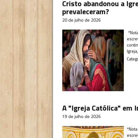
Cristo abandonou a Igre
prevaleceram?
20 de julho de 2026
*Nota 
escre
contin
Igrej
Categ
A "Igreja Católica" em I
19 de julho de 2026
*Nota 
escre