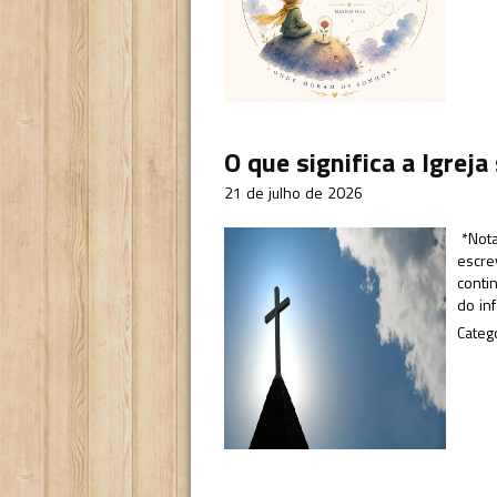
O que significa a Igrej
21 de julho de 2026
*Nota 
escre
conti
do in
Categ