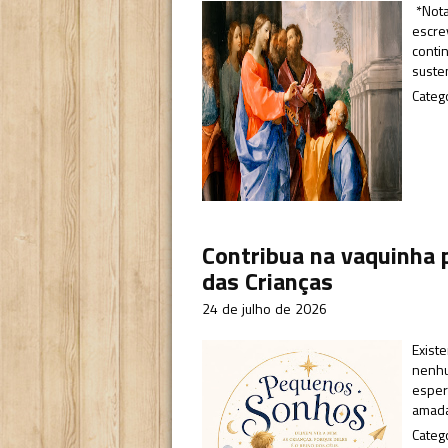
*Nota 
escre
contin
suste
Categ
Contribua na vaquinha 
das Crianças
24 de julho de 2026
Exist
nenhu
esper
amada
Categ