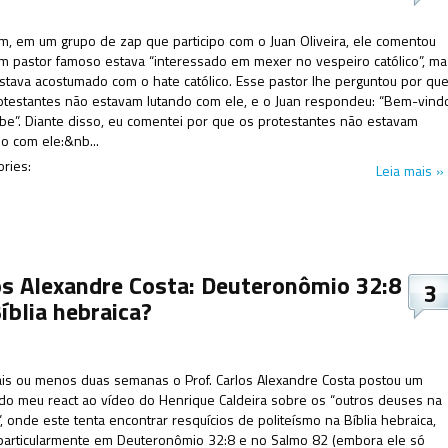
, em um grupo de zap que participo com o Juan Oliveira, ele comentou
m pastor famoso estava “interessado em mexer no vespeiro católico”, ma
stava acostumado com o hate católico. Esse pastor lhe perguntou por qu
otestantes não estavam lutando com ele, e o Juan respondeu: “Bem-vind
ube”. Diante disso, eu comentei por que os protestantes não estavam
do com ele:&nb...
ories:
Leia mais »
os Alexandre Costa: Deuteronômio 32:8
3
íblia hebraica?
is ou menos duas semanas o Prof. Carlos Alexandre Costa postou um
 do meu react ao vídeo do Henrique Caldeira sobre os “outros deuses na
”, onde este tenta encontrar resquícios de politeísmo na Bíblia hebraica,
particularmente em Deuteronômio 32:8 e no Salmo 82 (embora ele só