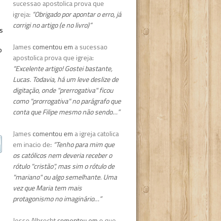
sucessao apostolica prova que
igreja
:
“Obrigado por apontar o erro, já
corrigi no artigo (e no livro)”
s
e
James
comentou em
a sucessao
o
apostolica prova que igreja
:
“Excelente artigo! Gostei bastante,
Lucas. Todavia, há um leve deslize de
digitação, onde "prerrogativa" ficou
como "prorrogativa" no parágrafo que
conta que Filipe mesmo não sendo…”
James
comentou em
a igreja catolica
em inacio de
:
“Tenho para mim que
os católicos nem deveria receber o
rótulo "cristão", mas sim o rótulo de
"mariano" ou algo semelhante. Uma
vez que Maria tem mais
protagonismo no imaginário…”
Jesse Albrecht
comentou em
o que