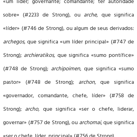
«um líder; governante; comandante; ter autoridade
sobre» (#2233 de Strong), ou
arche,
que significa
«líder» (#746 de Strong), ou algum de seus derivados:
archegos,
que significa «um líder principal» (#747 de
Strong);
archieratikos,
que significa «sumo pontífice»
(#748 de Strong);
archipoimen
, que significa «sumo
pastor» (#748 de Strong);
archon,
que significa
«governador, comandante, chefe, líder» (#758 de
Strong);
archo,
que significa «ser o chefe, liderar,
governar» (#757 de Strong), ou
archomai,
que significa
«ser o chefe, líder, principal» (#756 de Strong).