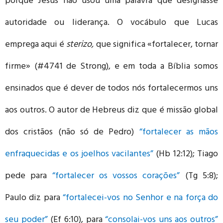
porque Jesus não usou uma palavra que designasse
autoridade ou liderança. O vocábulo que Lucas
emprega aqui é
sterizo,
que significa «fortalecer, tornar
firme» (#4741 de Strong), e em toda a Bíblia somos
ensinados que é dever de todos nós fortalecermos uns
aos outros. O autor de Hebreus diz que é missão global
dos cristãos (não só de Pedro)
“fortalecer as mãos
enfraquecidas e os joelhos vacilantes”
(Hb 12:12); Tiago
pede para
“fortalecer os vossos corações”
(Tg 5:8);
Paulo diz para
“fortalecei-vos no Senhor e na força do
seu poder”
(Ef 6:10), para
“consolai-vos uns aos outros”