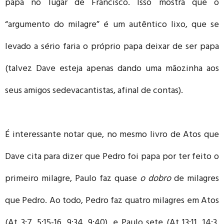
papa no lugar de Francisco. Isso mostra que o
“argumento do milagre” é um autêntico lixo, que se
levado a sério faria o próprio papa deixar de ser papa
(talvez Dave esteja apenas dando uma mãozinha aos
seus amigos sedevacantistas, afinal de contas).
É interessante notar que, no mesmo livro de Atos que
Dave cita para dizer que Pedro foi papa por ter feito o
primeiro milagre, Paulo faz quase
o dobro
de milagres
que Pedro. Ao todo, Pedro faz quatro milagres em Atos
(At 3:7, 5:15-16, 9:34, 9:40), e Paulo sete (At 13:11, 14:3,