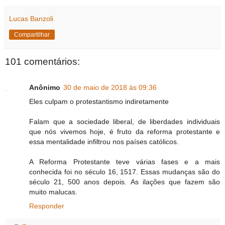
e
s
t
t
i
r
b
e
s
t
l
e
Lucas Banzoli
o
n
A
e
o
g
p
r
Compartilhar
k
e
p
r
101 comentários:
Anônimo
30 de maio de 2018 às 09:36
Eles culpam o protestantismo indiretamente
Falam que a sociedade liberal, de liberdades individuais
que nós vivemos hoje, é fruto da reforma protestante e
essa mentalidade infiltrou nos países católicos.
A Reforma Protestante teve várias fases e a mais
conhecida foi no século 16, 1517. Essas mudanças são do
século 21, 500 anos depois. As ilações que fazem são
muito malucas.
Responder