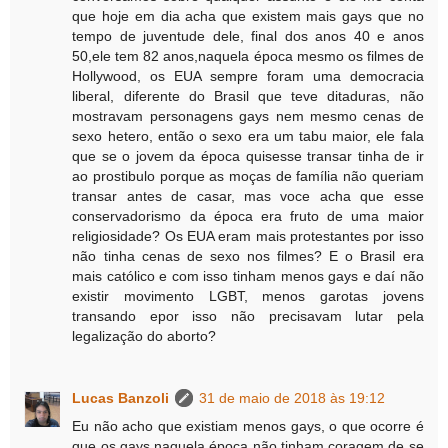
que hoje em dia acha que existem mais gays que no
tempo de juventude dele, final dos anos 40 e anos
50,ele tem 82 anos,naquela época mesmo os filmes de
Hollywood, os EUA sempre foram uma democracia
liberal, diferente do Brasil que teve ditaduras, não
mostravam personagens gays nem mesmo cenas de
sexo hetero, então o sexo era um tabu maior, ele fala
que se o jovem da época quisesse transar tinha de ir
ao prostibulo porque as moças de família não queriam
transar antes de casar, mas voce acha que esse
conservadorismo da época era fruto de uma maior
religiosidade? Os EUA eram mais protestantes por isso
não tinha cenas de sexo nos filmes? E o Brasil era
mais católico e com isso tinham menos gays e daí não
existir movimento LGBT, menos garotas jovens
transando epor isso não precisavam lutar pela
legalização do aborto?
Lucas Banzoli
31 de maio de 2018 às 19:12
Eu não acho que existiam menos gays, o que ocorre é
que os gays naquela época não tinham coragem de se