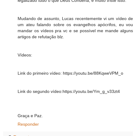
legalizado tudo o que Deus Condena, é muito triste isso.
Mudando de assunto, Lucas recentemente vi um vídeo de
um ateu falando sobre os evangelhos apócrifos, eu vou
mandar os vídeos pra vc e se possível me mande alguns
artigos de refutação blz.
Vídeos:
Link do primeiro vídeo: https://youtu.be/88KqweVPM_o
Link do segundo vídeo:https://youtu.be/Ym_g_v33zt4
Graça e Paz.
Responder