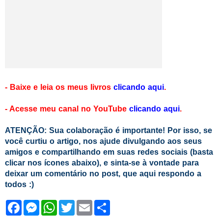
- Baixe e leia os meus livros
clicando aqui
.
- Acesse meu canal no YouTube
clicando aqui
.
ATENÇÃO: Sua colaboração é importante! Por isso, se
você curtiu o artigo, nos ajude divulgando aos seus
amigos e compartilhando em suas redes sociais (basta
clicar nos ícones abaixo), e sinta-se à vontade para
deixar um comentário no post, que aqui respondo a
todos :)
F
M
W
T
E
S
a
e
h
w
m
h
c
s
a
i
a
a