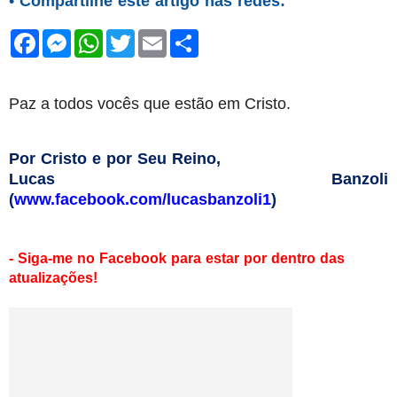
•
Compartilhe este artigo nas redes:
F
M
W
T
E
S
a
e
h
w
m
h
c
s
a
i
a
a
e
s
t
t
i
r
b
e
s
t
l
e
Paz a todos vocês que estão em Cristo.
o
n
A
e
o
g
p
r
k
e
p
r
Por Cristo e por Seu Reino,
Lucas Banzoli
(
www.facebook.com/lucasbanzoli1
)
- Siga-me no Facebook para estar por dentro das
atualizações!