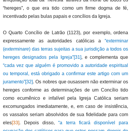
“hereges”, o que era tido como um firme dogma de fé,
incentivado pelas bulas papais e concílios da Igreja.
O Quarto Concílio de Latrão (1123), por exemplo, ordena
expressamente as autoridades católicas a
“exterminar
(
exterminare
) das terras sujeitas a sua jurisdição a todos os
hereges designados pela Igreja”
[31]
, e complementa que
“cada vez que alguém é promovido a autoridade espiritual
ou temporal, está obrigado a confirmar este artigo com um
juramento”
[32]
. Os nobres que ousassem não exterminar os
hereges conforme as determinações de um Concílio tido
como ecumênico e infalível pela Igreja Católica seriam
excomungados imediatamente, e, em caso de insistência,
os vassalos seriam absolvidos de sua fidelidade para com
eles
[33]
. Depois disso,
“a terra ficará disponível para
ocupação dos católicos para que estes possam, depois de