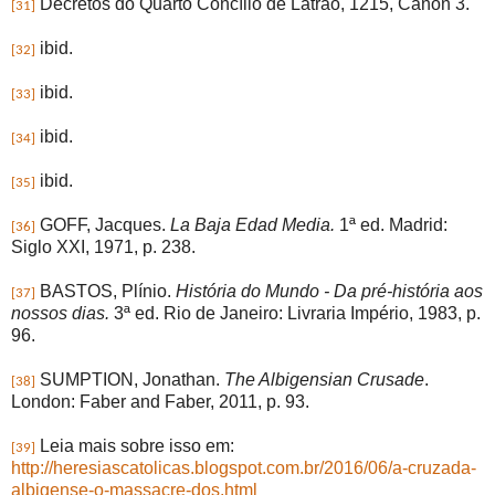
Decretos do Quarto Concílio de Latrão, 1215, Cânon 3.
[31]
ibid.
[32]
ibid.
[33]
ibid.
[34]
ibid.
[35]
GOFF, Jacques.
La Baja Edad Media.
1ª ed. Madrid:
[36]
Siglo XXI, 1971, p. 238.
BASTOS, Plínio.
História do Mundo - Da pré-história aos
[37]
nossos dias.
3ª ed. Rio de Janeiro: Livraria Império, 1983, p.
96.
SUMPTION, Jonathan.
The Albigensian Crusade
.
[38]
London: Faber and Faber, 2011, p. 93.
Leia mais sobre isso em:
[39]
http://heresiascatolicas.blogspot.com.br/2016/06/a-cruzada-
albigense-o-massacre-dos.html