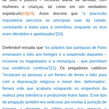
mulheres e crianças, tal como em um verdadeiro
espetáculo
[18]
[19]
. Assis discorre que
“a procissão
inquisitorial percorria as principais ruas da cidade,
convidando a todos para a cerimônia, enquanto os réus
eram ofendidos e apedrejados”
[20]
.
Diefendorf ressalta que
“os púlpitos das paróquias de Paris
ensinavam o ódio aos hereges e a suspensão daqueles –
inclusive os magistrados e a monarquia – que permitiam
sua existência contínua”
[21]
. Os pregadores católicos
“incitavam as pessoas a um frenesi de temor e ódio para
com a depravação religiosa e moral dos ‘deformados’,
frenesi este que acabaria solapando os empenhos da
realeza pela tolerância e produzindo frutos fatais. Esse tipo
de pregação também era sedicioso por exortar à punição de
hereges a despeito de éditos reais que previam o