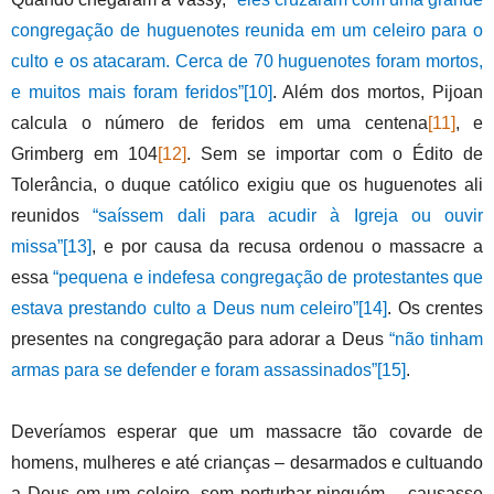
congregação de huguenotes reunida em um celeiro para o
culto e os atacaram. Cerca de 70 huguenotes foram mortos,
e muitos mais foram feridos”
[10]
. Além dos mortos, Pijoan
calcula o número de feridos em uma centena
[11]
, e
Grimberg em 104
[12]
. Sem se importar com o Édito de
Tolerância, o duque católico exigiu que os huguenotes ali
reunidos
“saíssem dali para acudir à Igreja ou ouvir
missa”
[13]
, e por causa da recusa ordenou o massacre a
essa
“pequena e indefesa congregação de protestantes que
estava prestando culto a Deus num celeiro”
[14]
. Os crentes
presentes na congregação para adorar a Deus
“não tinham
armas para se defender e foram assassinados”
[15]
.
Deveríamos esperar que um massacre tão covarde de
homens, mulheres e até crianças
–
desarmados e cultuando
a Deus em um celeiro, sem perturbar ninguém
–
causasse