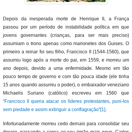
Depois da inesperada morte de Henrique II, a França
passou por um período de instabilidade política em que
jovens governantes (crianças, para ser mais preciso)
assumiam o trono apenas como marionetes dos Guises. O
primeiro a reinar foi seu filho, Francisco II (1544-1560), que
assumiu logo após a morte do pai, em 1559, e morreu um
ano depois, devido a uma enfermidade. Mesmo em tão
pouco tempo de governo e com tão pouca idade (ele tinha
15 anos quando assumiu o poder), o embaixador veneziano
Michaelis Suriano (católico) escreveu em 1560 que
“Francisco II queria atacar os líderes protestantes, puni-los
sem piedade e assim extinguir a conflagração”
[1]
.
Infortunadamente morreu cedo demais para consolidar seu
desejo, passando a coroa ao seu irmão mais novo, Carlos