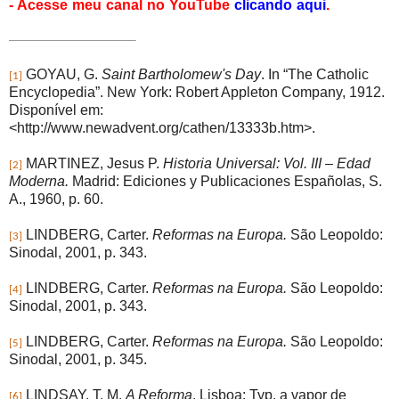
- Acesse meu canal no YouTube
clicando aqui
.
GOYAU, G.
Saint Bartholomew's Day
. In “The Catholic
[1]
Encyclopedia”. New York: Robert Appleton Company, 1912.
Disponível em:
<http://www.newadvent.org/cathen/13333b.htm>.
MARTINEZ, Jesus P.
Historia Universal: Vol. III – Edad
[2]
Moderna.
Madrid: Ediciones y Publicaciones Españolas, S.
A., 1960, p. 60.
LINDBERG, Carter.
Reformas na Europa.
São Leopoldo:
[3]
Sinodal, 2001, p. 343.
LINDBERG, Carter.
Reformas na Europa.
São Leopoldo:
[4]
Sinodal, 2001, p. 343.
LINDBERG, Carter.
Reformas na Europa.
São Leopoldo:
[5]
Sinodal, 2001, p. 345.
LINDSAY, T. M.
A Reforma
. Lisboa: Typ. a vapor de
[6]