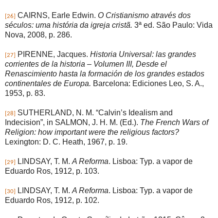
CAIRNS, Earle Edwin.
O Cristianismo através dos
[26]
séculos: uma história da igreja cristã.
3ª ed. São Paulo: Vida
Nova, 2008, p. 286.
PIRENNE, Jacques.
Historia Universal: las grandes
[27]
corrientes de la historia – Volumen III, Desde el
Renascimiento hasta la formación de los grandes estados
continentales de Europa.
Barcelona: Ediciones Leo, S. A.,
1953, p. 83.
SUTHERLAND, N. M. “Calvin’s Idealism and
[28]
Indecision”, in SALMON, J. H. M. (Ed.).
The French Wars of
Religion: how important were the religious factors?
Lexington: D. C. Heath, 1967, p. 19.
LINDSAY, T. M.
A Reforma
. Lisboa: Typ. a vapor de
[29]
Eduardo Ros, 1912, p. 103.
LINDSAY, T. M.
A Reforma
. Lisboa: Typ. a vapor de
[30]
Eduardo Ros, 1912, p. 102.