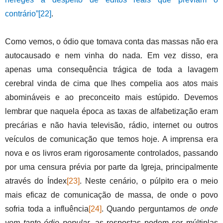
contrário”
[22]
.
Como vemos, o ódio que tomava conta das massas não era
autocausado e nem vinha do nada. Em vez disso, era
apenas uma consequência trágica de toda a lavagem
cerebral vinda de cima que lhes compelia aos atos mais
abomináveis e ao preconceito mais estúpido. Devemos
lembrar que naquela época as taxas de alfabetização eram
precárias e não havia televisão, rádio, internet ou outros
veículos de comunicação que temos hoje. A imprensa era
nova e os livros eram rigorosamente controlados, passando
por uma censura prévia por parte da Igreja, principalmente
através do Índex
[23]
. Neste cenário, o púlpito era o meio
mais eficaz de comunicação de massa, de onde o povo
sofria toda a influência
[24]
. Quando perguntamos
de onde
vem tanto ódio popular
, as respostas podem ser múltiplas