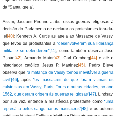
da “Santa Igreja”.
Assim, Jacques Pirenne atribui essas guerras religiosas à
decisão do Parlamento de declarar os protestantes fora-da-
lei
[40]
; Kenneth A. Curtis as atrela ao Massacre de Vassy,
que levou os protestantes a
“desenvolverem sua liderança
militar e se defenderem”
[41]
, como também observa José
Pijoán
[42]
,
Armando Maior
[43]
, Carl Grimberg
[44]
e até o
historiador católico Jesus P. Martinez
[45]
. Pedro Bleye
observa que
“a matança de Vassy tornou inevitável a guerra
civil”
[46]
, após
“os massacres de que foram vítimas os
calvinistas em Vassy, Paris, Tours e outras cidades, no ano
1562, que deram origem às guerras religiosas”
[47]
. Lindsay,
por sua vez, entende a resistência protestante como
“uma
represália pelos sanguinários massacres”
[48]
, e os autores
católicos Michael Collins e Matthew Price atribuem a guerra