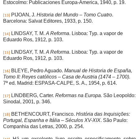
Estocolmo: Publicaciones Europa-America, 1940, p. 19.
PIJOAN, J.
Historia del Mundo – Tomo Cuatro
.
[13]
Barcelona: Salvat Editores, 1933, p. 150.
LINDSAY, T. M.
A Reforma
. Lisboa: Typ. a vapor de
[14]
Eduardo Ros, 1912, p. 103.
LINDSAY, T. M.
A Reforma
. Lisboa: Typ. a vapor de
[15]
Eduardo Ros, 1912, p. 103.
BLEYE, Pedro Aguado.
Manual de Historia de España,
[16]
Tomo II: Reyes católicos – Casa de Austria (1474 – 1700).
7ª ed. Madrid: ESPASA-CALPE, S. A., 1954, p. 614.
LINDBERG, Carter.
Reformas na Europa.
São Leopoldo:
[17]
Sinodal, 2001, p. 346.
BETHENCOURT, Francisco.
História das Inquisições:
[18]
Portugal, Espanha e Itália – Séculos XV-XIX
. São Paulo:
Companhia das Letras, 2000, p. 254.
Há um excelente livro escrito especificamente sobre