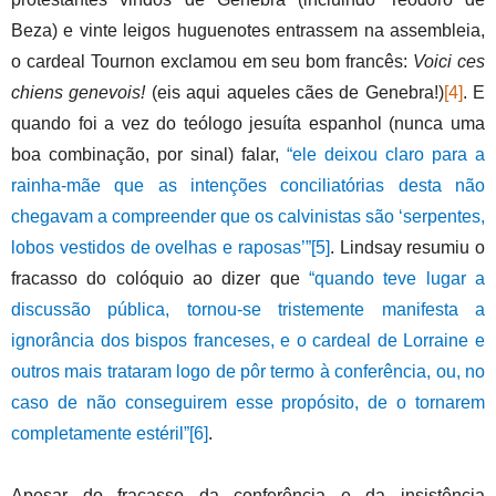
Beza) e vinte leigos huguenotes entrassem na assembleia,
o cardeal Tournon exclamou em seu bom francês:
Voici ces
chiens genevois!
(eis aqui aqueles cães de Genebra!)
[4]
. E
quando foi a vez do teólogo jesuíta espanhol (nunca uma
boa combinação, por sinal) falar,
“ele deixou claro para a
rainha-mãe que as intenções conciliatórias desta não
chegavam a compreender que os calvinistas são ‘serpentes,
lobos vestidos de ovelhas e raposas’”
[5]
. Lindsay resumiu o
fracasso do colóquio ao dizer que
“quando teve lugar a
discussão pública, tornou-se tristemente manifesta a
ignorância dos bispos franceses, e o cardeal de Lorraine e
outros mais trataram logo de pôr termo à conferência, ou, no
caso de não conseguirem esse propósito, de o tornarem
completamente estéril”
[6]
.
Apesar do fracasso da conferência e da insistência