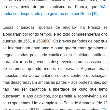
ao crescimento do protestantismo na França, que
“não
podia ser desprezado pelo governo nem por Roma”
[49]
.
Essas chamadas “guerras de religião” na França se
alongaram por longo tempo, e ao todo compreenderam oito
guerras, de 1561 a 1589
[50]
. Os breves períodos de paz que
se interpunham entre uma e outra guerra eram geralmente
tréguas dadas pelo lado católico com finalidade ardilosa,
para atacar os huguenotes desprevenidos ou assassiná-los
de surpresa, quando menos esperavam. Algumas eram
impostas pela Coroa tentando obter o controle da situação,
mas desagradavam ambas as partes – aos protestantes, por
não lhes ser garantida a liberdade de culto que tanto
buscavam, e aos católicos, por permitir a sobrevivência de
seus oponentes. Um exemplo foi o Édito de Ambroise (de 12
de março de 1563), rejeitado por ambos os lados:
“Os