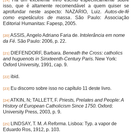
[19]
isso, que é altamente recomendável a quem quiser se
aprofundar neste aspecto: NAZARIO, Luiz.
Autos-de-fé
como espetáculos de massa
. São Paulo: Associação
Editorial Humanitas: Fapesp, 2005.
ASSIS, Angelo Adriano Faria de.
Intolerância em nome
[20]
da Fé
. São Paulo: 2006, p. 22.
DIEFENDORF, Barbara.
Beneath the Cross: catholics
[21]
and huguenots in Sinxteenth-Century Paris.
New York:
Oxford University, 1991, cap. 9.
ibid.
[22]
Eu discorro sobre isso no capítulo 11 deste livro.
[23]
ATKIN, N; TALLETT, F.
Priests, Prelates and People: A
[24]
History of European Catholicism Since 1750.
Oxford:
University Press, 2003, p. 9.
LINDSAY, T. M.
A Reforma
. Lisboa: Typ. a vapor de
[25]
Eduardo Ros, 1912, p. 103.