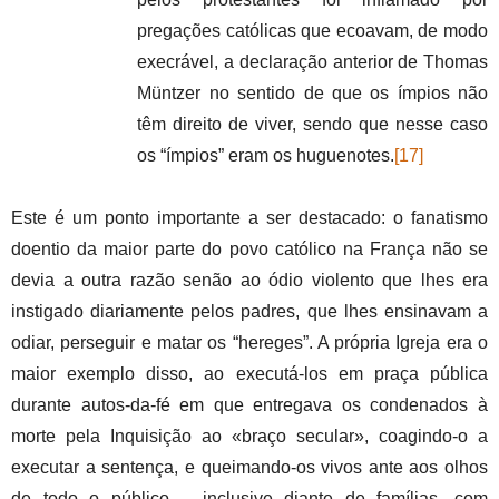
pregações católicas que ecoavam, de modo
execrável, a declaração anterior de Thomas
Müntzer no sentido de que os ímpios não
têm direito de viver, sendo que nesse caso
os “ímpios” eram os huguenotes.
[17]
Este é um ponto importante a ser destacado: o fanatismo
doentio da maior parte do povo católico na França não se
devia a outra razão senão ao ódio violento que lhes era
instigado diariamente pelos padres, que lhes ensinavam a
odiar, perseguir e matar os “hereges”. A própria Igreja era o
maior exemplo disso, ao executá-los em praça pública
durante autos-da-fé em que entregava os condenados à
morte pela Inquisição ao «braço secular», coagindo-o a
executar a sentença, e queimando-os vivos ante aos olhos
de todo o público – inclusive diante de famílias, com