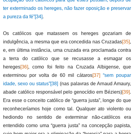
ter exterminado os hereges, não fazer oposição e preservar
a pureza da fé”
[34]
.
Os católicos que matassem os hereges gozariam de
indulgência, a mesma que era concedida nas Cruzadas
[35]
,
e, em última instância, uma cruzada era proclamada contra
a terra do católico que se recusasse a esmagar os
hereges
[36]
, como foi feito na Cruzada Albigense, que
exterminou por volta de 60 mil cátaros
[37]
“sem poupar
idade, sexo ou status”
[38]
(nas palavras de Arnaud Amaury,
abade católico responsável pelo genocídio em Béziers)
[39]
.
Era esse o conceito católico de “guerra justa”, longe do que
reconheceríamos hoje como tal. Qualquer ato violento ou
hediondo no sentido de exterminar não-católicos era
entendido como uma “guerra justa” na concepção papista,
cujo bem maior era a eliminação da “heresia” para a honra