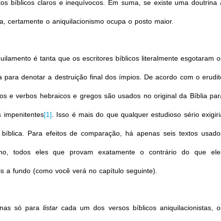
s bíblicos claros e inequívocos. Em suma, se existe uma doutrina 
a, certamente o aniquilacionismo ocupa o posto maior.
quilamento é tanta que os escritores bíblicos literalmente esgotaram o
a para denotar a destruição final dos ímpios. De acordo com o erudit
vos e verbos hebraicos e gregos são usados no original da Bíblia par
 impenitentes
[1]
. Isso é mais do que qualquer estudioso sério exigiri
 bíblica. Para efeitos de comparação, há apenas seis textos usado
rno, todos eles que provam exatamente o contrário do que ele
 a fundo (como você verá no capítulo seguinte).
ginas só para
listar
cada um dos versos bíblicos aniquilacionistas, o