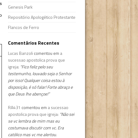
s
Genesis Park
o
Repositório Apologético Protestante
Flancos de Ferro
Comentários Recentes
Lucas Banzoli
comentou em
a
sucessao apostolica prova que
igreja
:
“Fico feliz pelo seu
testemunho, louvado seja o Senhor
por isso! Qualquer coisa estou à
disposição, é só falar! Forte abraço e
que Deus lhe abençoe!”
RA431
comentou em
a sucessao
apostolica prova que igreja
:
“Não sei
se vc lembra de mim mas eu
costumava discutir com vc. Era
católico mas vc me alertou.