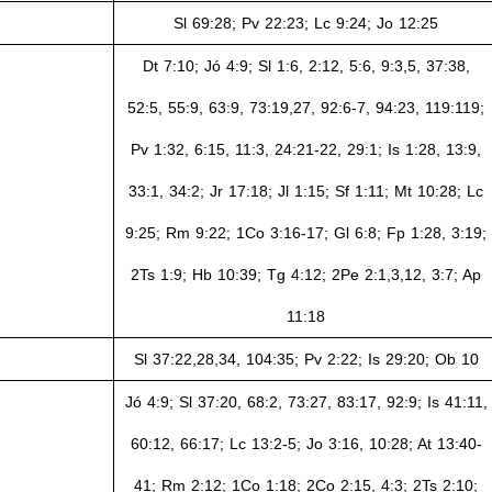
Sl
69:28; Pv 22:23; Lc 9:24; Jo 12:25
Dt 7:10;
Jó 4:9; Sl 1:6, 2:12, 5:6, 9:3,5, 37:38,
52:5, 55:9, 63:9, 73:19,27, 92:6-7, 94:23, 119:119;
Pv 1:32, 6:15, 11:3, 24:21-22, 29:1; Is 1:28, 13:9,
33:1, 34:2; Jr 17:18; Jl 1:15; Sf 1:11; Mt 10:28; Lc
9:25; Rm 9:22; 1Co 3:16-17; Gl 6:8; Fp 1:28, 3:19;
2Ts 1:9; Hb 10:39; Tg 4:12; 2Pe 2:1,3,12, 3:7; Ap
11:18
Sl
37:22,28,34, 104:35;
Pv
2:22; Is 29:20; Ob 10
Jó 4:9; Sl 37:20, 68:2, 73:27, 83:17, 92:9; Is 41:11,
60:12, 66:17; Lc 13:2-5; Jo 3:16, 10:28; At 13:40-
41; Rm 2:12; 1Co 1:18; 2Co 2:15, 4:3; 2Ts 2:10;