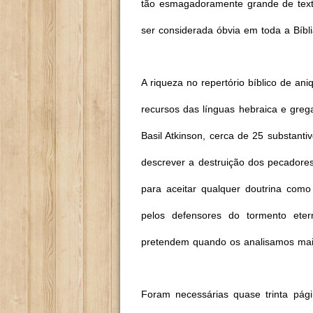
tão esmagadoramente grande de texto
ser considerada óbvia em toda a Bíbli
A riqueza no repertório bíblico de ani
recursos das línguas hebraica e greg
Basil Atkinson, cerca de 25 substanti
descrever a destruição dos pecadores
para aceitar qualquer doutrina como
pelos defensores do tormento ete
pretendem quando os analisamos mais
Foram necessárias quase trinta pá