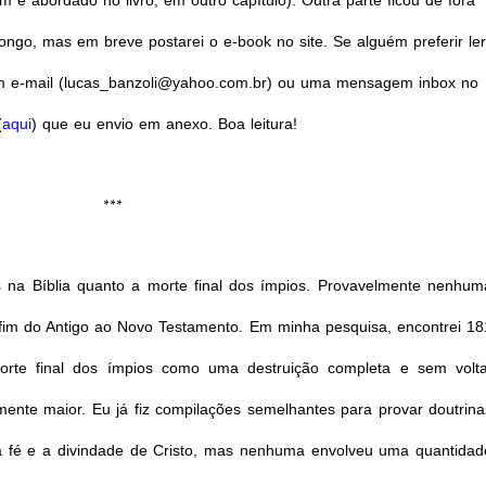
 abordado no livro, em outro capítulo). Outra parte ficou de fora
 longo, mas em breve postarei o e-book no site.
Se alguém preferir ler
um e-mail (lucas_banzoli@yahoo.com.br) ou uma mensagem inbox no
(
aqui
) que eu envio em anexo.
Boa leitura!
***
 na Bíblia quanto a morte final dos ímpios. Provavelmente nenhum
o fim do Antigo ao Novo Testamento. Em minha pesquisa, encontrei 18
 sorte final dos ímpios como uma destruição completa e sem volta
ente maior. Eu já fiz compilações semelhantes para provar doutrina
ela fé e a divindade de Cristo, mas nenhuma envolveu uma quantidad