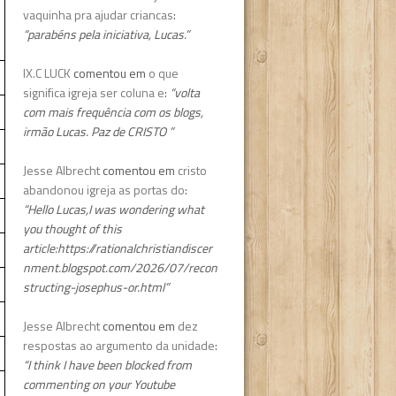
vaquinha pra ajudar criancas
:
“parabéns pela iniciativa, Lucas.”
IX.C LUCK
comentou em
o que
significa igreja ser coluna e
:
“volta
com mais frequência com os blogs,
irmão Lucas. Paz de CRISTO ”
Jesse Albrecht
comentou em
cristo
abandonou igreja as portas do
:
“Hello Lucas,I was wondering what
you thought of this
article:https://rationalchristiandiscer
nment.blogspot.com/2026/07/recon
structing-josephus-or.html”
Jesse Albrecht
comentou em
dez
respostas ao argumento da unidade
:
“I think I have been blocked from
commenting on your Youtube