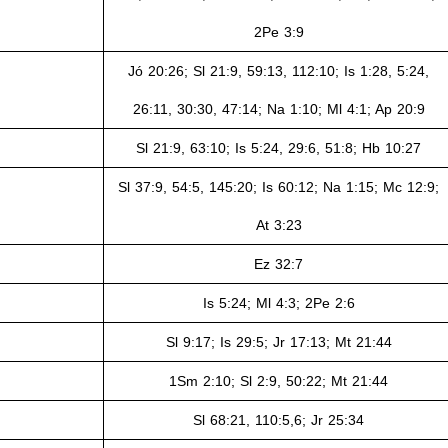
2Pe 3:9
Jó 20:26; Sl 21:9, 59:13,
112:10
; Is 1:28, 5:24,
26:11, 30:30, 47:14; Na 1:10; Ml 4:1; Ap 20:9
Sl
21:9, 63:10; Is 5:24, 29:6, 51:8; Hb 10:27
Sl
37:9, 54:5, 145:20; Is 60:12; Na 1:15; Mc 12:9;
At 3:23
Ez
32:7
Is
5:24; Ml 4:3; 2Pe 2:6
Sl
9:17; Is 29:5; Jr 17:13; Mt 21:44
1Sm 2:10; Sl
2:9, 50:22; Mt 21:44
Sl 68:21, 110:5,6; Jr 25:34