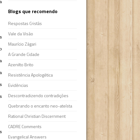
a
Blogs que recomendo
Respostas Cristãs
Vale da Visão
s
Maurício Zágari
o
A Grande Cidade
a
Azenilto Brito
a
Resistência Apologética
s
Evidências
Descontradizendo contradições
s
Quebrando o encanto neo-ateísta
Rational Christian Discernment
CADRE Comments
s
Evangelical Answers