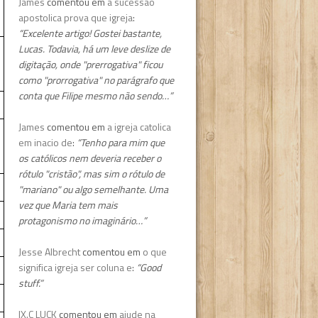
James
comentou em
a sucessao
apostolica prova que igreja
:
“Excelente artigo! Gostei bastante,
Lucas. Todavia, há um leve deslize de
digitação, onde "prerrogativa" ficou
como "prorrogativa" no parágrafo que
conta que Filipe mesmo não sendo…”
James
comentou em
a igreja catolica
em inacio de
:
“Tenho para mim que
os católicos nem deveria receber o
rótulo "cristão", mas sim o rótulo de
"mariano" ou algo semelhante. Uma
vez que Maria tem mais
protagonismo no imaginário…”
Jesse Albrecht
comentou em
o que
significa igreja ser coluna e
:
“Good
stuff.”
IX.C LUCK
comentou em
ajude na