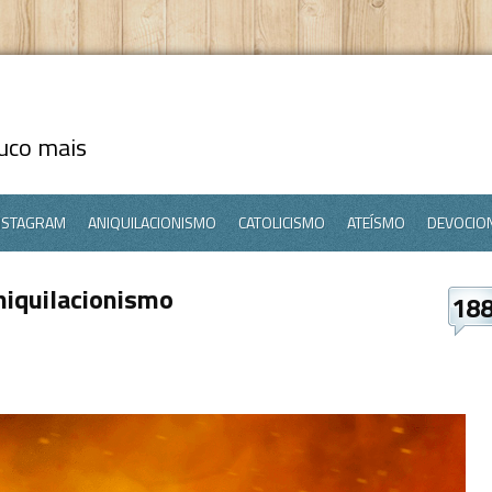
ouco mais
NSTAGRAM
ANIQUILACIONISMO
CATOLICISMO
ATEÍSMO
DEVOCIO
niquilacionismo
18