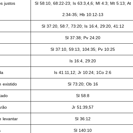
s justos
Sl 58:10,
68:22-23; Is 63:3,4,6; Ml 4:3; Mt 5:13; At
2:34-35; Hb 10:12-13
Sl
37:20, 58:7, 73:20;
Is
16:4, 29:20, 41:12
Sl 37:38; Pv
24:20
Sl
37:10, 59:13, 104:35; Pv 10:25
Is
16:4, 29:20
da
Is
41:11,12; Jr 10:24; 1Co 2:6
 existido
Sl 73:20; Ob
16
tado
Sl
58:8
arão
Jr
51:39,57
 levantar
Sl 36:12
a
Sl
140:10