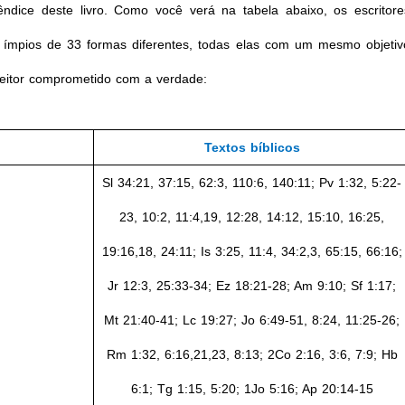
pêndice deste livro. Como você verá na tabela abaixo, os escritore
os ímpios de 33 formas diferentes, todas elas com um mesmo objetiv
 leitor comprometido com a verdade:
Textos bíblicos
Sl
34:21, 37:15, 62:3, 110:6, 140:11; Pv 1:32, 5:22-
23, 10:2, 11:4,19, 12:28, 14:12, 15:10, 16:25,
19:16,18, 24:11; Is 3:25, 11:4, 34:2,3, 65:15, 66:16;
Jr 12:3, 25:33-34; Ez 18:21-28; Am 9:10; Sf 1:17;
Mt 21:40-41; Lc 19:27; Jo 6:49-51, 8:24, 11:25-26;
Rm 1:32, 6:16,21,23, 8:13; 2Co 2:16, 3:6, 7:9; Hb
6:1; Tg 1:15, 5:20; 1Jo 5:16; Ap 20:14-15