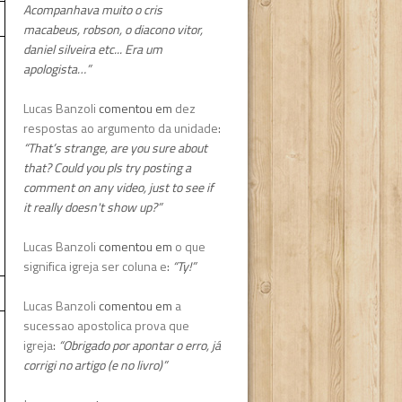
Acompanhava muito o cris
macabeus, robson, o diacono vitor,
daniel silveira etc... Era um
apologista…”
Lucas Banzoli
comentou em
dez
respostas ao argumento da unidade
:
“That’s strange, are you sure about
that? Could you pls try posting a
comment on any video, just to see if
it really doesn't show up?”
Lucas Banzoli
comentou em
o que
significa igreja ser coluna e
:
“Ty!”
Lucas Banzoli
comentou em
a
sucessao apostolica prova que
igreja
:
“Obrigado por apontar o erro, já
corrigi no artigo (e no livro)”