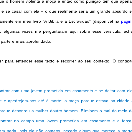
que o homem violenta a moça e então como punição tem que apena
o e se casar com ela – o que realmente seria um grande absurdo s
tamente em meu livro “A Bíblia e a Escravidão” (disponível na
págin
o algumas vezes me perguntaram aqui sobre esse versículo, ache
 parte e mais aprofundado.
er para entender esse texto é recorrer ao seu contexto. O context
trar com uma jovem prometida em casamento e se deitar com ela
de e apedrejem-nos até à morte: a moça porque estava na cidade 
porque desonrou a mulher doutro homem. Eliminem o mal do meio d
ontrar no campo uma jovem prometida em casamento e a forçar
m nada, pois ela não cometeu pecado algum que mereça a morte