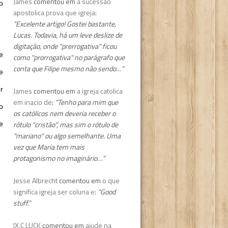
James
comentou em
a sucessao
o
apostolica prova que igreja
:
“Excelente artigo! Gostei bastante,
Lucas. Todavia, há um leve deslize de
digitação, onde "prerrogativa" ficou
e
como "prorrogativa" no parágrafo que
conta que Filipe mesmo não sendo…”
e
r
James
comentou em
a igreja catolica
em inacio de
:
“Tenho para mim que
o
os católicos nem deveria receber o
rótulo "cristão", mas sim o rótulo de
e
"mariano" ou algo semelhante. Uma
vez que Maria tem mais
protagonismo no imaginário…”
Jesse Albrecht
comentou em
o que
significa igreja ser coluna e
:
“Good
stuff.”
IX.C LUCK
comentou em
ajude na