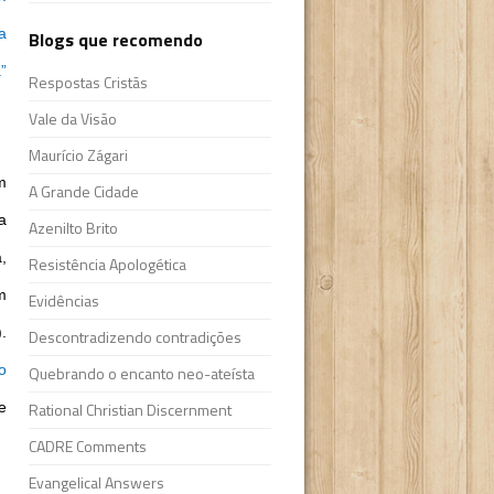
a
Blogs que recomendo
”
Respostas Cristãs
Vale da Visão
Maurício Zágari
m
A Grande Cidade
a
Azenilto Brito
,
Resistência Apologética
m
Evidências
.
Descontradizendo contradições
o
Quebrando o encanto neo-ateísta
e
Rational Christian Discernment
CADRE Comments
Evangelical Answers