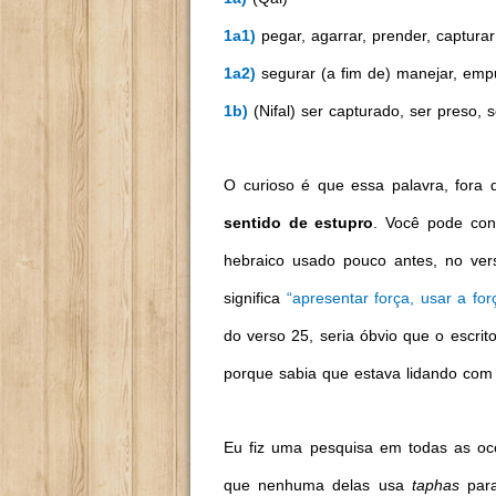
1a1)
pegar, agarrar, prender, capturar
1a2)
segurar (a fim de) manejar, emp
1b)
(Nifal) ser capturado, ser preso, 
O curioso é que essa palavra, fora 
sentido de estupro
. Você pode con
hebraico usado pouco antes, no ve
significa
“apresentar força, usar a f
do verso 25, seria óbvio que o escri
porque sabia que estava lidando com 
Eu fiz uma pesquisa em todas as oco
que nenhuma delas usa
taphas
par