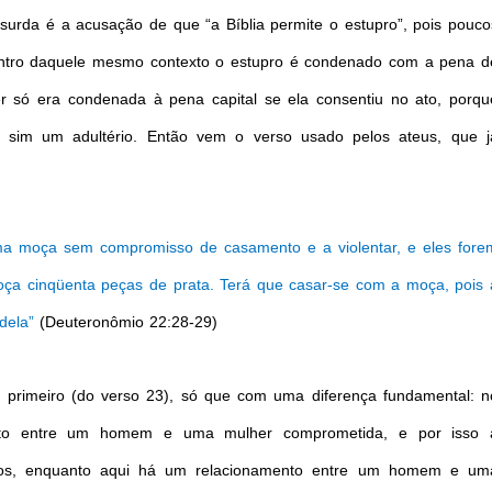
surda é a acusação de que “a Bíblia permite o estupro”, pois pouco
entro daquele mesmo contexto o estupro é condenado com a pena d
er só era condenada à pena capital se ela consentiu no ato, porqu
 sim um adultério. Então vem o verso usado pelos ateus, que j
 moça sem compromisso de casamento e a violentar, e eles fore
oça cinqüenta peças de prata. Terá que casar-se com a moça, pois 
dela”
(Deuteronômio 22:28-29)
 primeiro (do verso 23), só que com uma diferença fundamental: n
nto entre um homem e uma mulher comprometida, e por isso 
os, enquanto aqui há um relacionamento entre um homem e um