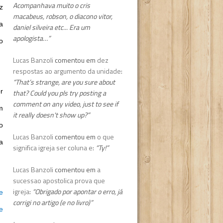
Acompanhava muito o cris
z
macabeus, robson, o diacono vitor,
a
daniel silveira etc... Era um
apologista…”
o
Lucas Banzoli
comentou em
dez
respostas ao argumento da unidade
:
“That’s strange, are you sure about
r
that? Could you pls try posting a
comment on any video, just to see if
m
it really doesn't show up?”
o
Lucas Banzoli
comentou em
o que
a
significa igreja ser coluna e
:
“Ty!”
Lucas Banzoli
comentou em
a
sucessao apostolica prova que
igreja
:
“Obrigado por apontar o erro, já
e
corrigi no artigo (e no livro)”
e