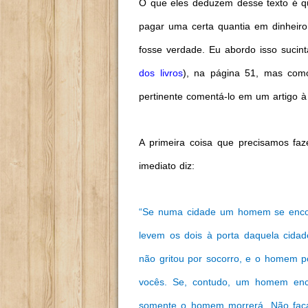
O que eles deduzem desse texto é 
pagar uma certa quantia em dinheir
fosse verdade. Eu abordo isso sucin
dos livros
), na página 51, mas com
pertinente comentá-lo em um artigo à
A primeira coisa que precisamos faz
imediato diz:
“Se numa cidade um homem se encon
levem os dois à porta daquela cida
não gritou por socorro, e o homem 
vocês. Se, contudo, um homem enc
somente o homem morrerá. Não faça