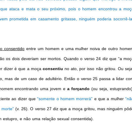
 que ataca e mata o seu próximo, pois o homem encontrou a moç
vem prometida em casamento gritasse, ninguém poderia socorrê-la
to consentido
entre um homem e uma mulher noiva de outro home
ição os dois deveriam ser mortos. Quando o verso 24 diz que “a moç
uer dizer é que a moça
consentiu
no ato, por isso não gritou. Ou seja
o, mas de um caso de adultério. Então o verso 25 passa a lidar co
m homem encontrando uma jovem e
a forçando
(ou seja, estuprando)
ciente ao dizer que
“somente o homem morrerá”
e que a mulher
“nã
a morte”
(v. 26). O verso 27 diz que a moça gritou, mas ninguém pôd
m estupro, e não uma relação sexual consentida).