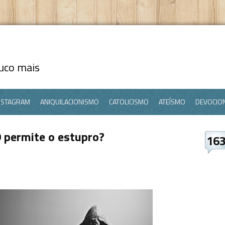
ouco mais
NSTAGRAM
ANIQUILACIONISMO
CATOLICISMO
ATEÍSMO
DEVOCIO
 permite o estupro?
16