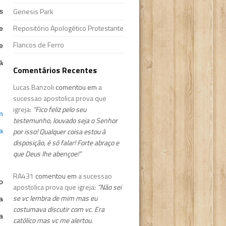
Genesis Park
s
Repositório Apologético Protestante
e
Flancos de Ferro
e
á
Comentários Recentes
Lucas Banzoli
comentou em
a
sucessao apostolica prova que
igreja
:
“Fico feliz pelo seu
m
testemunho, louvado seja o Senhor
por isso! Qualquer coisa estou à
a
disposição, é só falar! Forte abraço e
que Deus lhe abençoe!”
RA431
comentou em
a sucessao
o
apostolica prova que igreja
:
“Não sei
se vc lembra de mim mas eu
a
costumava discutir com vc. Era
a
católico mas vc me alertou.