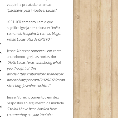
vaquinha pra ajudar criancas
:
“parabéns pela iniciativa, Lucas.”
IX.C LUCK
comentou em
o que
significa igreja ser coluna e
:
“volta
com mais frequência com os blogs,
irmão Lucas. Paz de CRISTO ”
o
Jesse Albrecht
comentou em
cristo
o
abandonou igreja as portas do
:
“Hello Lucas,I was wondering what
e
you thought of this
a
article:https://rationalchristiandiscer
nment.blogspot.com/2026/07/recon
e
structing-josephus-or.html”
Jesse Albrecht
comentou em
dez
respostas ao argumento da unidade
:
i
“I think I have been blocked from
commenting on your Youtube
e