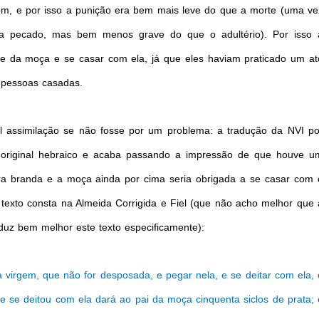
, e por isso a punição era bem mais leve do que a morte (uma ve
a pecado, mas bem menos grave do que o adultério). Por isso 
te da moça e se casar com ela, já que eles haviam praticado um at
 pessoas casadas.
cil assimilação se não fosse por um problema: a tradução da NVI po
o original hebraico e acaba passando a impressão de que houve u
a branda e a moça ainda por cima seria obrigada a se casar com 
exto consta na Almeida Corrigida e Fiel (que não acho melhor que 
uz bem melhor este texto especificamente):
rgem, que não for desposada, e pegar nela, e se deitar com ela, 
se deitou com ela dará ao pai da moça cinquenta siclos de prata; 