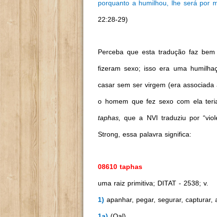
porquanto a humilhou, lhe será por 
22:28-29)
Perceba que esta tradução faz bem
fizeram sexo; isso era uma humilha
casar sem ser virgem (era associada 
o homem que fez sexo com ela teria
taphas,
que a NVI traduziu por “vi
Strong, essa palavra significa:
08610 taphas
uma raiz primitiva; DITAT - 2538; v.
1)
apanhar, pegar, segurar, capturar, 
1a)
(Qal)