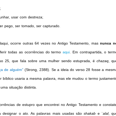
;
unhar, usar com destreza;
ser pego, ser tomado, ser capturado.
daqui, ocorre outras 64 vezes no Antigo Testamento, mas
nunca n
ferir todas as ocorrências do termo
aqui
. Em contrapartida, o term
rso 25, que fala sobre uma mulher sendo estuprada, é
chazaq
, qu
orça de alguém”
(Strong, 2388). Se a ideia do verso 28 fosse a mesm
tor bíblico usaria a mesma palavra, mas ele mudou o termo justament
uma situação distinta.
rrências de estupro que encontrei no Antigo Testamento e constate
a designar o ato. As palavras mais usadas são
shakab
e
`alal
, qu