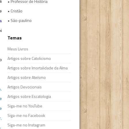
• Professor de História
s
• Cristão
e
• São-paulino
a
i
Temas
Meus Livros
Artigos sobre Catolicismo
o
Artigos sobre Imortalidade da Alma
Artigos sobre Ateísmo
Artigos Devocionais
,
Artigos sobre Escatologia
e
Siga-me no YouTube
e
Siga-me no Facebook
,
Siga-me no Instagram
.